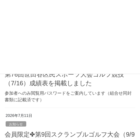
お知らせ
会員研修会限定✤第70回研修会（9/29紫すみ
れ）募集中です
空き状況：男子一般8名 / 男子シニア6名 / 女子3名（8/1.15時現
在）
2026年7月17日
お知らせ
第76回世田谷区民スポーツ大会ゴルフ競技
（7/16）成績表を掲載しました
参加者へのみ閲覧用パスワードをご案内しています（組合せ同封
書類に記載済です）
2026年7月11日
お知らせ
会員限定✤第9回スクランブルゴルフ大会（9/9