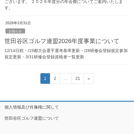
ございます。 ２０２６年度分の年会費についてご案内いたしま
す。
2026年3月31日
お知らせ
世田谷区ゴルフ連盟2026年度事業について
12/14日程・/19都大会選手選考基準更新・/28研修会登録規定参加
規定更新・3/31研修会登録資格者一覧更新
投
固
固
固
1
2
…
21
»
稿
定
定
定
ペ
ペ
ペ
の
ー
ー
ー
ペ
ジ
ジ
ジ
個人情報及び肖像権に関して
ー
世田谷区ゴルフ連盟について
ジ
送