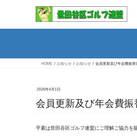
コ
ナ
ン
ビ
テ
ゲ
ン
ー
ツ
シ
へ
ョ
ス
ン
キ
に
ッ
移
HOME
お知らせ
お知らせ
会員更新及び年会費振替
プ
動
2026年4月1日
会員更新及び年会費振
平素は世田谷区ゴルフ連盟にご理解ご協力を