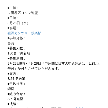
■主催：
世田谷区ゴルフ連盟
■日時：
5月28日（水）
■会場：
裾野カンツリー倶楽部
■参加資格：
会員
■募集人数：
150名（先着順）
■募集期間：
3月28日8時～4月28日＊申込開始日前の申込連絡は「3/29.正
午付」受付とさせていただきます。
■案内：
3/24 発送済
■申込状況：
締切
■組み合せ：
5/7 発送済
■成績：