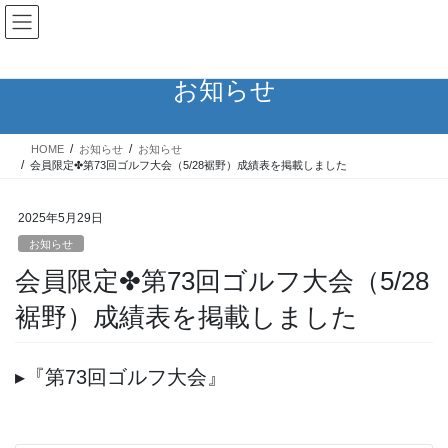
コ
ナ
ン
ビ
テ
ゲ
ン
ー
お知らせ
ツ
シ
へ
ョ
ス
ン
HOME
お知らせ
お知らせ
キ
に
会員限定✤第73回ゴルフ大会（5/28裾野）成績表を掲載しました
ッ
移
プ
動
2025年5月29日
お知らせ
会員限定✤第73回ゴルフ大会（5/28
裾野）成績表を掲載しました
▸『第73
回ゴルフ大
会』