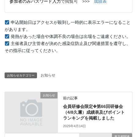
参加者のみパスワード入力
で閲覧可 >>>
成績表
申込開始日はアクセスが殺到し一時的に表示エラーになること
があります。
発熱があった場合や体調不良の場合は出場をご遠慮ください。
主催者及び主管者が決めた感染症防止及び関連措置を遵守し、
その指示に従ってください。
お知らせ
お知らせカテゴリー
お知らせ
前の記事
会員研修会限定✤第66回研修会
（4/8久邇）成績表及びポイント
ランキングを掲載しました
2025年4月14日
東京都関連